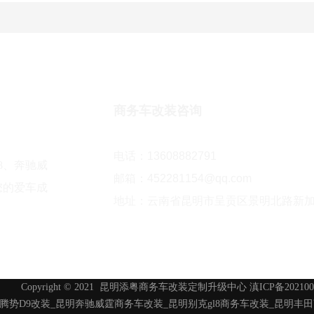
商务车改装咨询
电话：13608882791
8、奔驰威
邮箱：452281154@qq.com
您的爱车成
地址：云南省昆明市呈贡区景明北路新
Copyright © 2021
昆明添粤商务车改装定制升级中心
滇ICP备202100
腾势D9改装
_
昆明奔驰威霆商务车改装
_
昆明别克gl8商务车改装
_
昆明丰田