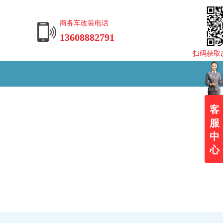
商务车改装电话
13608882791
扫码获取
客
服
中
心