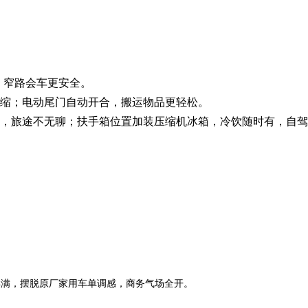
车、窄路会车更安全。
伸缩；电动尾门自动开合，搬运物品更轻松。
投屏，旅途不无聊；扶手箱位置加装压缩机冰箱，冷饮随时有，自
丰满，摆脱原厂家用车单调感，商务气场全开。