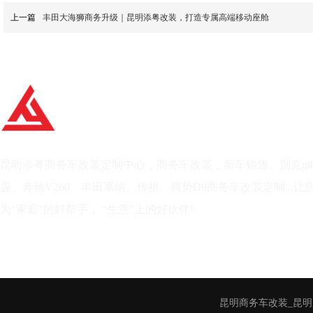
上一篇
丰田大海狮商务升级｜昆明添粤改装，打造专属高端移动座舱
昆明添粤商务车改装定制中心，商务车改装，新车销售。别克gl
霆、奔驰V260、丰田塞纳、传祺、腾势D9商务车改装定制...
让
为“家庭”的好帮手， “生意”上的好伙伴!
昆明商务车改装
_昆明