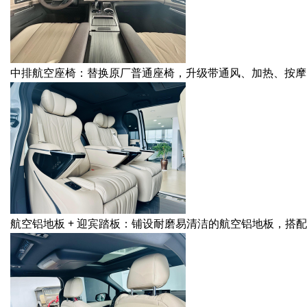
中排航空座椅：替换原厂普通座椅，升级带通风、加热、按摩
航空铝地板 + 迎宾踏板：铺设耐磨易清洁的航空铝地板，搭配