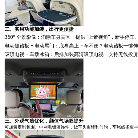
二、实用功能加装，出行更便捷
360° 全景影像：消除车身盲区，提供 “上帝视角”，新手停
电动侧踏板 + 电动尾门：底盘高上下车不便？电动踏板一键
吸顶电视 + 车载冰箱：后排加装高清吸顶电视，支持无线
三、外观气质优化，颜值气场双提升
可加装定制包围、中网电镀装饰件，让车头更锋利时尚，车尾线条更